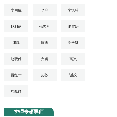
李闺臣
李峰
李悦玮
杨利丽
张秀英
张雪妍
张巍
陈雪
周学颖
赵晓甦
贾勇
高岚
曹红十
彭歆
谢姣
蔺红静
护理专硕导师