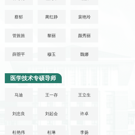
蔡郁
蔺红静
裴艳玲
管旌旌
黎丽
颜秀丽
薛曌平
穆玉
魏娜
医学技术专硕导师
马迪
王一存
王立生
刘忠良
刘起会
许卓
杜艳伟
杜琳
李扬