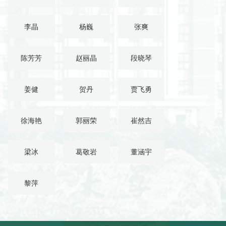
李晶
杨巍
张爽
陈芳芳
赵丽晶
段晓琴
姜健
贺丹
贾飞勇
徐海艳
郭丽荣
崔然吉
梁冰
葛敬岩
董涵宇
黎萍