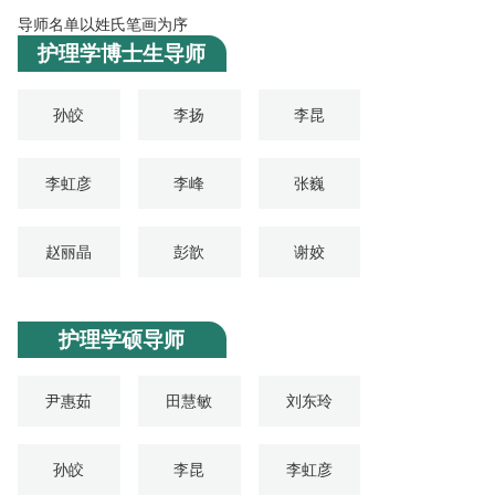
导师名单以姓氏笔画为序
护理学博士生导师
孙皎
李扬
李昆
李虹彦
李峰
张巍
赵丽晶
彭歆
谢姣
护理学硕导师
尹惠茹
田慧敏
刘东玲
孙皎
李昆
李虹彦