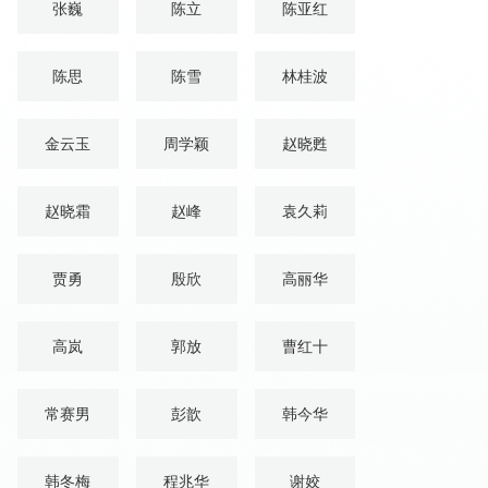
张巍
陈立
陈亚红
陈思
陈雪
林桂波
金云玉
周学颖
赵晓甦
赵晓霜
赵峰
袁久莉
贾勇
殷欣
高丽华
高岚
郭放
曹红十
常赛男
彭歆
韩今华
韩冬梅
程兆华
谢姣