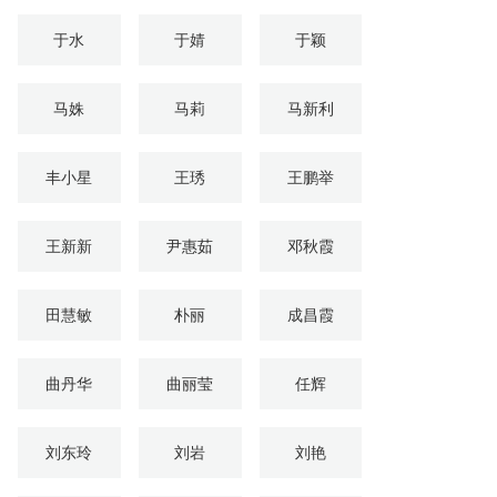
于水
于婧
于颖
马姝
马莉
马新利
丰小星
王琇
王鹏举
王新新
尹惠茹
邓秋霞
田慧敏
朴丽
成昌霞
曲丹华
曲丽莹
任辉
刘东玲
刘岩
刘艳