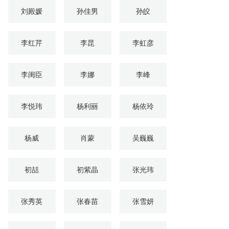
刘殿媛
孙佳男
孙皎
李红芹
李昆
李虹彦
李闺臣
李娜
李峰
李悦玮
杨利丽
杨依玲
杨威
肖蒙
吴巍巍
初喆
初紫晶
张光玮
张秀英
张春苗
张雪妍