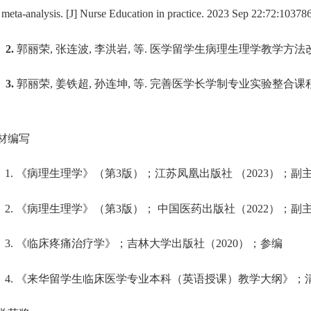
 meta-analysis. [J] Nurse Education in practice. 2023 Sep 22:72:103
2.
郭丽荣
,
张连波
,
李洪岩
,
等
.
医学留学生病理生理学教学方法
3.
郭丽荣
,
姜铁超
,
孙连坤
,
等
.
完善医学长学制专业实验整合课
材编写
1.
《病理生理学》（第
3
版）；江苏凤凰出版社 （
2023
）；副
2.
《病理生理学》（第
3
版）； 中国医药出版社（
2022
）；副
3.
《临床疼痛治疗学》；吉林大学出版社（
2020
）；参编
4.
《来华留学生临床医学专业本科（英语授课）教学大纲》；