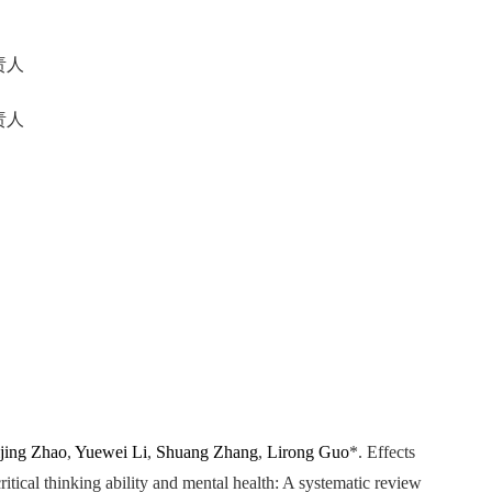
责人
责人
jing Zhao
,
Yuewei Li
,
Shuang Zhang
,
Lirong Guo
*. Effects
itical thinking ability and mental health: A systematic review