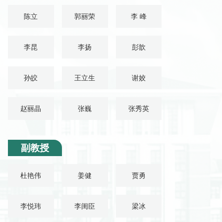
陈立
郭丽荣
李 峰
李昆
李扬
彭歆
孙皎
王立生
谢姣
赵丽晶
张巍
张秀英
副教授
杜艳伟
姜健
贾勇
李悦玮
李闺臣
梁冰