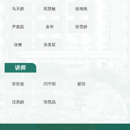
马天娇
田慧敏
徐海艳
尹惠茹
袁华
张雪妍
张爽
张美双
讲师
宋世俊
闫守萌
翟玥
沈美頔
张慧晶