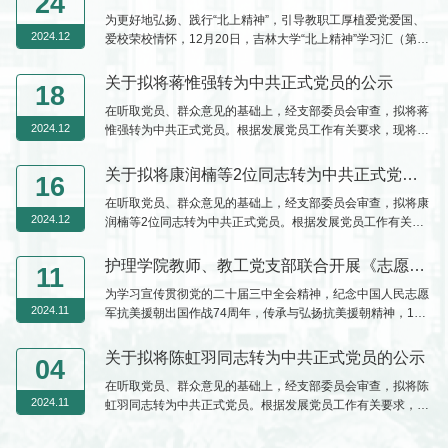
24
话和电子邮件等方式，反映发展对象在理想信念、政治立场、
为更好地弘扬、践行“北上精神”，引导教职工厚植爱党爱国、
思想作风、工作表现、群众观念、廉洁自律等方面的情况和问
2024.12
爱校荣校情怀，12月20日，吉林大学“北上精神”学习汇（第19
题。反映问题应实事求是、客观公正。以个人名义反映问题
期）暨护理学院“重温‘北上精神’，汲取奋进力量”主题实践研学
的，要签署本人真实姓名。党支部...
活动在中心校区校史馆举行。在护理学院党委书记韩月波的带
关于拟将蒋惟强转为中共正式党员的公示
18
领下，护理学院全体教职工集体前往校史馆参观。走进鼎新楼
在听取党员、群众意见的基础上，经支部委员会审查，拟将蒋
B区二层，迎面而来的是校史馆的序厅。伴随着校歌的悠扬旋
2024.12
惟强转为中共正式党员。根据发展党员工作有关要求，现将其
律，教职工们在档案馆巴特老师的讲解下，重温了合校后吉林
有关情况进行公示。公示时间为2024年12月18日至12月24日
大学的历史...
（公示时间为5个工作日）。公示期间，党员和群众可通过电
关于拟将康润楠等2位同志转为中共正式党员的公示
16
话和电子邮件等方式，反映发展对象在理想信念、政治立场、
在听取党员、群众意见的基础上，经支部委员会审查，拟将康
思想作风、工作表现、群众观念、廉洁自律等方面的情况和问
2024.12
润楠等2位同志转为中共正式党员。根据发展党员工作有关要
题。反映问题应实事求是、客观公正。以个人名义反映问题
求，现将其有关情况进行公示。公示时间为2024年12月16日
的，要签署本人真实姓名。...
至12月20日（公示时间为5个工作日）。公示期间，党员和群
护理学院教师、教工党支部联合开展《志愿军：存亡之战》观影主题党日活动
11
众可通过电话和电子邮件等方式，反映发展对象在理想信念、
为学习宣传贯彻党的二十届三中全会精神，纪念中国人民志愿
政治立场、思想作风、工作表现、群众观念、廉洁自律等方面
2024.11
军抗美援朝出国作战74周年，传承与弘扬抗美援朝精神，11
的情况和问题。反映问题应实事求是、客观公正。以个人名义
月8日，护理学院党委组织开展红色观影主题党日活动，教师
反映问题的，要签署本人...
和教工党支部全体党员观看爱国主义影片《志愿军：存亡之
关于拟将陈虹羽同志转为中共正式党员的公示
04
战》。影片聚焦铁原阻击战这一场鏖战12昼夜的存亡之战。为
在听取党员、群众意见的基础上，经支部委员会审查，拟将陈
掩护数十万志愿军转移和休整，第63军临危受命，2.5万名将
2024.11
虹羽同志转为中共正式党员。根据发展党员工作有关要求，现
士将自己狠狠地“钉”在阵地上，直至弹尽粮绝、以血肉之躯抵
将其有关情况进行公示。公示时间为2024年11月4日至11月8
挡住敌军陆空协同的数次...
日（公示时间为5个工作日）。公示期间，党员和群众可通过