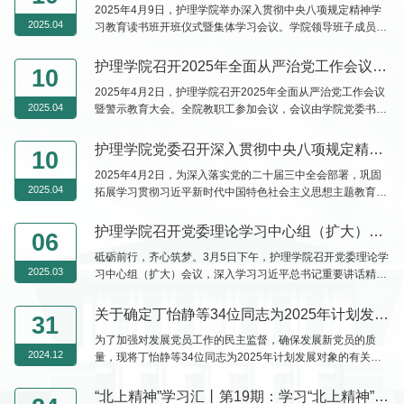
2025年4月9日，护理学院举办深入贯彻中央八项规定精神学
2025.04
习教育读书班开班仪式暨集体学习会议。学院领导班子成员、
院长助理、党委委员、纪委委员参加会议，会议由学院党委书
记韩月波主持。会上，学院党委下发《吉林大学护理学院深入
护理学院召开2025年全面从严治党工作会议暨警示教育大会
10
贯彻中央八项规定精神学习教育读书班日程安排》，为后续持
2025年4月2日，护理学院召开2025年全面从严治党工作会议
续深入开展学习教育做好学习规划。党委副书记兼副院长密佳
2025.04
暨警示教育大会。全院教职工参加会议，会议由学院党委书记
音带领同志们重温了中央八项规定及其实施细则精神的主要内
韩月波主持。韩月波传达了学校全面从严治党工作会议暨警示
容。韩月波重点领学习...
教育大会精神。韩月波指出，学院全体教职工要深入学习贯彻
护理学院党委召开深入贯彻中央八项规定精神学习教育动员部署会
10
二十届中央纪委四次全会精神，巩固深化党纪学习教育成果，
2025年4月2日，为深入落实党的二十届三中全会部署，巩固
将全面从严治党贯穿到教育教学、科学研究、管理服务等各项
2025.04
拓展学习贯彻习近平新时代中国特色社会主义思想主题教育成
工作中，以扎实的作风和严明的纪律推动学院事业高质量发
果，进一步强化党纪学习教育成效，护理学院召开深入贯彻中
展。学院党委副书记兼...
央八项规定精神学习教育动员部署会。全院教职工、学生党支
护理学院召开党委理论学习中心组（扩大）会议
06
部书记参加会议，会议由学院党委书记韩月波主持。会上，韩
砥砺前行，齐心筑梦。3月5日下午，护理学院召开党委理论学
月波传达了学校深入贯彻中央八项规定精神学习教育启动部署
2025.03
习中心组（扩大）会议，深入学习习近平总书记重要讲话精
会的会议精神。韩月波指出，学校启动部署会为学院开展学习
神，传达2025年度学校工作会议精神。会议由院党委书记韩
教育指明了方向，明确...
月波主持，学院领导班子、党委委员、纪委委员、院长助理、
关于确定丁怡静等34位同志为2025年计划发展对象的公示
31
三委主任、党支部书记和行政科室人员参加学习。首先韩月波
为了加强对发展党员工作的民主监督，确保发展新党员的质
向大家介绍了学校近期召开的重要会议和工作动向，指出在开
2024.12
量，现将丁怡静等34位同志为2025年计划发展对象的有关情
学季，学院上下要扎实做好各项工作准备，凝心聚力为新学期
况进行公示。公示时间为2024年12月31日至2025年1月6日
积极筹划。会议包含四部...
（公示时间为5个工作日）。公示期间，党员和群众可通过电
“北上精神”学习汇丨第19期：学习“北上精神”，汲取奋进力量