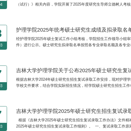
（试行）》相关内容，学院开展了2025年度研究生导师立德树人考
04
价、导师自我评价相结合的方式，对考核范围内的教师进行了评审，现将
日，如对公示内容存有异议，请在公示期内实名...
护理学院2025年统考硕士研究生成绩及拟录取名
8
经护理学院2025年硕士复试工作小组考核，学院招生工作领导小组审
件）进行公示。硕士研究生拟录取名单按照各专业录取名额及各专业
03
护理学院2025年硕士研究生招生复试录取工作细则》）。公示时间为2
大学护理学院联系。联系电话：0431-85619559联系...
吉林大学护理学院关于公布2025年硕士研究生复
7
根据吉林大学2024年硕士研究生招生复试录取工作安排，现对护理学
学校文件要求，结合学院实际招生情况，经学院硕士研究生招生工作领
03
采取差额形式，进入复试的考生初试各科成绩必须符合《2025年吉
按照计划招生人数*130%-推免生人数的比例确定...
吉林大学护理学院2025年硕士研究生招生复试录
7
根据《吉林大学2025年硕士研究生招生复试录取工作办法》文件
2025年硕士研究生招生复试录取工作细则》。 一、复试录取工作
03