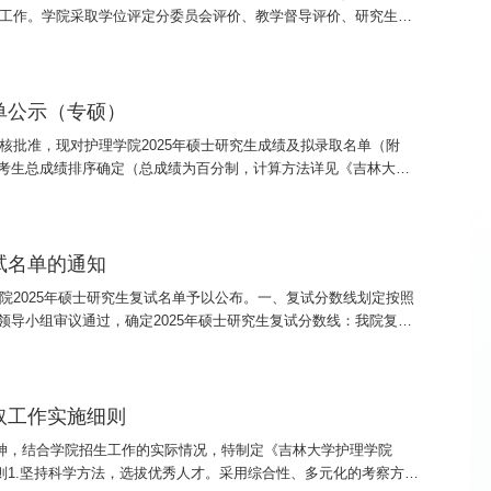
核工作。学院采取学位评定分委员会评价、教学督导评价、研究生评
评审结果予以公示（见附件）。公示期为2025年4月27日-4月29
单公示（专硕）
核批准，现对护理学院2025年硕士研究生成绩及拟录取名单（附
考生总成绩排序确定（总成绩为百分制，计算方法详见《吉林大学
025年3月28日-4月3日，对复试成绩如有异议请在公示期内与吉林
试名单的通知
院2025年硕士研究生复试名单予以公布。一、复试分数线划定按照
导小组审议通过，确定2025年硕士研究生复试分数线：我院复试
林大学硕士研究生招生考试考生进入复试的初试成绩基本要求》，并
取工作实施细则
精神，结合学院招生工作的实际情况，特制定《吉林大学护理学院
原则1.坚持科学方法，选拔优秀人才。采用综合性、多元化的考察方式