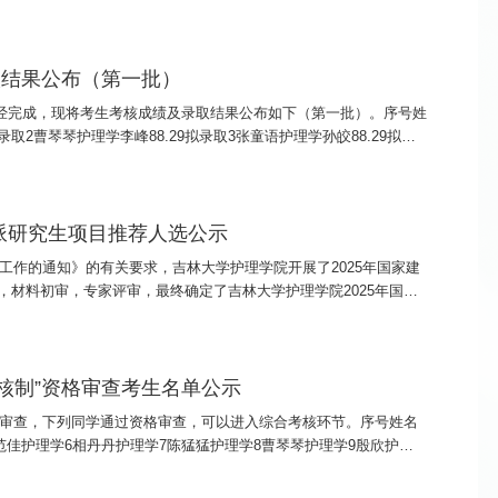
，宁缺毋滥，确保生源质量。2.坚持全面考察，注重客观评价。在
取结果公布（第一批）
作已经完成，现将考生考核成绩及录取结果公布如下（第一批）。序号姓
取2曹琴琴护理学李峰88.29拟录取3张童语护理学孙皎88.29拟录
佳护理学李扬87.86拟录取7陈猛猛护理学赵丽晶86.14拟录取8华洁护
公派研究生项目推荐人选公示
工作的通知》的有关要求，吉林大学护理学院开展了2025年国家建
材料初审，专家评审，最终确定了吉林大学护理学院2025年国家
003吴越晋 2024781005公示时间为2025年3月13日至2025
考核制”资格审查考生名单公示
组审查，下列同学通过资格审查，可以进入综合考核环节。序号姓名
范佳护理学6相丹丹护理学7陈猛猛护理学8曹琴琴护理学9殷欣护理
25年3月10日-3月13日）。如有问题，请联系赵老师，电话0431-