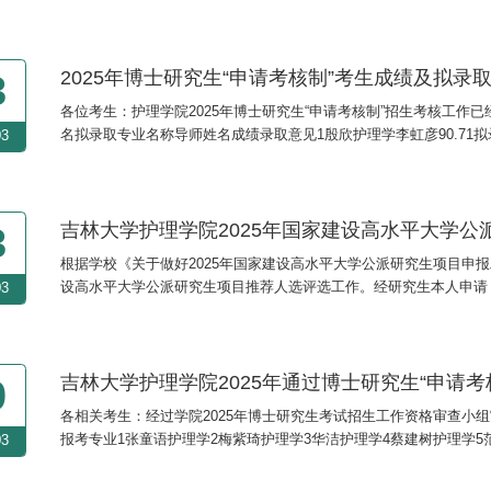
和方法，探索高层次专业人才的选拔规律，坚持学术标准，择优录取
对考生德智体等方面综合考察的基础上，还要突...
2025年博士研究生“申请考核制”考生成绩及拟录
3
各位考生：护理学院2025年博士研究生“申请考核制”招生考核工
名拟录取专业名称导师姓名成绩录取意见1殷欣护理学李虹彦90.71拟录
03
取4梅紫琦护理学张巍88.00拟录取5王婷护理学彭歆88.00拟录取6范
理学张巍74.14不录取9蔡建树护理学孙皎66...
吉林大学护理学院2025年国家建设高水平大学
3
根据学校《关于做好2025年国家建设高水平大学公派研究生项目申报
设高水平大学公派研究生项目推荐人选评选工作。经研究生本人申请，
03
建设高水平大学公派研究生项目推荐人选名单，现公示如下：黄可心 2024781
年3月17日（3个工作日），如对公示内容存有异议...
吉林大学护理学院2025年通过博士研究生“申请
0
各相关考生：经过学院2025年博士研究生考试招生工作资格审查小
报考专业1张童语护理学2梅紫琦护理学3华洁护理学4蔡建树护理学5
03
学10王婷护理学排名不分先后，公示期排名不分先后，公示期为3天（20
85619559