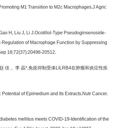
y Promoting M1 Transition to M2c Macrophages.J Agric
Gao H, Liu J, Li J.Ocotillol-Type Pseudoginsenoside-
gh Regulation of Macrophage Function by Suppressing
Sep 18;72(37):20496-20512.
 佳， 李 晶*.免疫抑制受体LILRB4在肿瘤和炎症性疾
 Potential of Epimedium and Its Extracts.Nutr Cancer.
 diabetes mellitus meets COVID-19-Identification of the