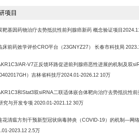
研项目
.双靶基因药物治疗去势抵抗性前列腺癌新药 概念验证项目2024.11-2
.临床前药效学评价CRO平台（23GNYZ27） 长春市科技局 2023.12-
.AKR1C3/AR-V7正反馈环路促进前列腺癌恶性进展的机制及双
0402017GH）吉林省科技厅2024.01-2026.12 10万
.AKR1C3和Stat3双siRNA二联适体嵌合体靶向治疗去势抵抗性
究与开发专项 2020.01-2021.12 30万
.连花清瘟方剂干预新型冠状病毒肺炎（COVID-19）的机制—网络药
.01-2023.12 2.5万