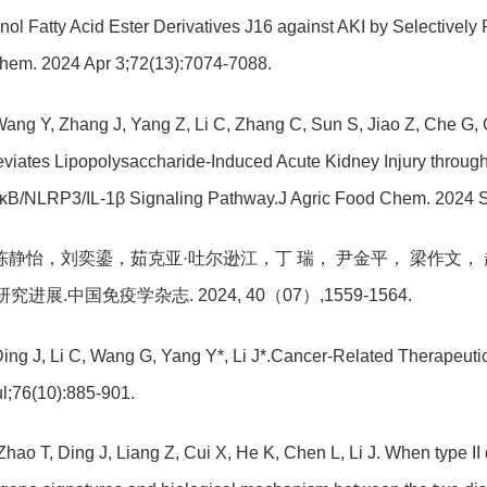
inol Fatty Acid Ester Derivatives J16 against AKI by Selectivel
hem. 2024 Apr 3;72(13):7074-7088.
Wang Y, Zhang J, Yang Z, Li C, Zhang C, Sun S, Jiao Z, Che G, 
eviates Lipopolysaccharide-Induced Acute Kidney Injury throu
-κB/NLRP3/IL-1β Signaling Pathway.J Agric Food Chem. 2024 
.陈静怡，刘奕鎏，茹克亚·吐尔逊江，丁 瑞， 尹金平， 梁作文， 赵
究进展.中国免疫学杂志. 2024, 40（07）,1559-1564.
Ding J, Li C, Wang G, Yang Y*, Li J*.Cancer-Related Therapeutic
l;76(10):885-901.
Zhao T, Ding J, Liang Z, Cui X, He K, Chen L, Li J. When type II