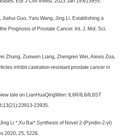
eases. Eur J Clin Invest. 2023 Jan 19:e13955.
 Jiahui Guo, Yaru Wang, Jing Li. Establishing a
 Prognosis of Prostate Cancer. Int. J. Mol. Sci.
iwei Zhang, Zuowen Liang, Zhengren Wei, Alexis Zoa,
es inhibit castration-resistant prostate cancer in
 L*.New tale on LianHuaQingWen: IL6R/IL6/IL6ST
 3;13(21):23913-23935.
ng Li *,Xu Bai*.Synthesis of Novel 2-(Pyridin-2-yl)
es 2020, 25, 5226.