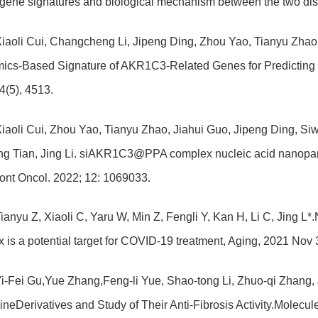
gene signatures and biological mechanism between the two dis
Xiaoli Cui, Changcheng Li, Jipeng Ding, Zhou Yao, Tianyu Zhao,
ics-Based Signature of AKR1C3-Related Genes for Predicting the
4(5), 4513.
Xiaoli Cui, Zhou Yao, Tianyu Zhao, Jiahui Guo, Jipeng Ding, S
g Tian, Jing Li. siAKR1C3@PPA complex nucleic acid nanoparticl
Front Oncol. 2022; 12: 1069033.
Tianyu Z, Xiaoli C, Yaru W, Min Z, Fengli Y, Kan H, Li C, Jing
 is a potential target for COVID-19 treatment, Aging, 2021 Nov
i-Fei Gu,Yue Zhang,Feng-li Yue, Shao-tong Li, Zhuo-qi Zhang, Ji
ineDerivatives and Study of Their Anti-Fibrosis Activity.Molecul