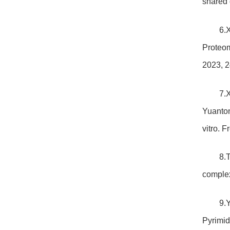
shared 
6.
Proteom
2023, 2
7.
Yuanton
vitro. 
8.
complex
9.Y
Pyrimid