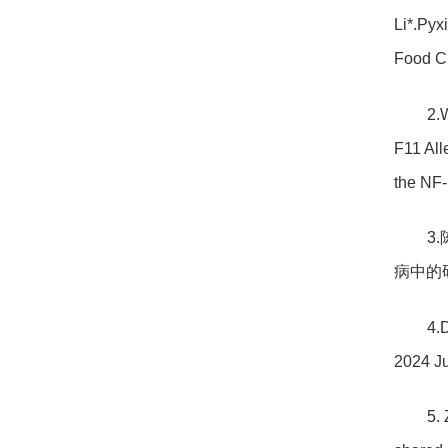
Li*.Pyx
Food C
2.
F11 All
the NF
3
病中的研
4.
2024 Ju
5. 