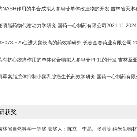
.抗NASH作用的半合成拟人参皂苷单体改造物的开发 吉林省天淋科技有限公
.逆磷脂药物代谢动力学研究 国药一心制药有限公司2021.11-2024.1
.GS073-F25促进大鼠长高的药效学研究 长春金赛药业有限公司 2021.0
.具有抗心绞痛作用的单体化合物拟人参皂苷PF11的开发 吉林圣亚医药科技
.阿霉素脂质体抑制小鼠乳腺癌生长药效学研究 国药一心制药有限公司2021
研获奖
.吉林省自然科学一等奖 获奖人：陈立、李晶、张明等 纳米生物材料