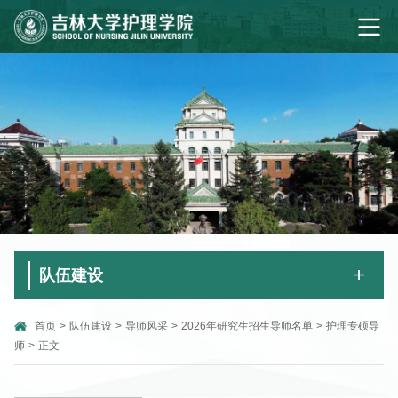
队伍建设
首页
>
队伍建设
>
导师风采
>
2026年研究生招生导师名单
>
护理专硕导
师
>
正文