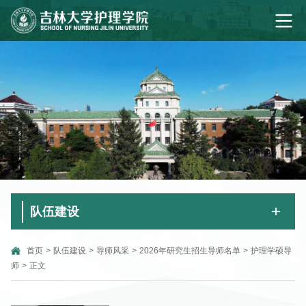
队伍建设
首页
>
队伍建设
>
导师风采
>
2026年研究生招生导师名单
>
护理学硕导
师
>
正文