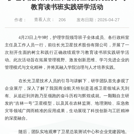
教育读书班实践研学活动
查看人次：
作者：
发布日期：2026-04-27
206
4
月
23
日上午
9
时，护理学院领导班子全体成员、各行政科室
主任及工作人员一行，前往
长光卫星技术股份有限公司
，开展了一
次别开生面的
树立和践行正确政绩观
学习教育读书班实践研学活
动。此次活动旨在
拓展管理视野、激发创新思维、学习先进企业的
管理模式与文化精神
，并将其融入学院治理与人才培养实践。
在长光卫星技术人员的引导与讲解下，研学团队首先参观了
企业展厅
，深入了解了我国商业航天特别是遥感卫星领域从无到
有、从追赶到并跑乃至领跑的
奋斗历程
与辉煌成就。一颗颗自主研
发的“吉林一号”卫星模型，以及其在农林监测、地理测绘、应急救
灾等领域广阔而精准的应用成果，生动展现了
科技创新
与
工匠精神
的深度融合。
随后，团队实地观摩了
卫星总装测试中心
和企业党建园地。