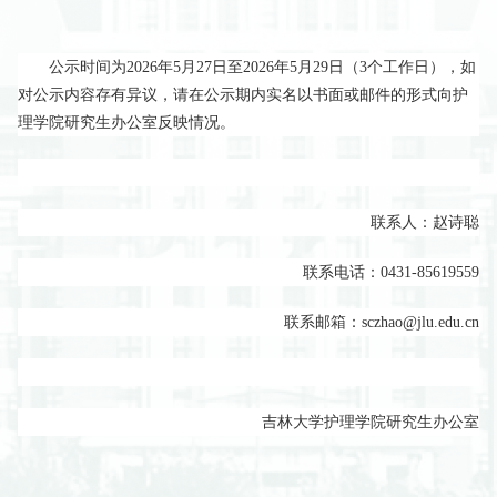
公示时间为
2026
年
5
月27
日至
2026
年
5
月29
日
（
3个工作日），如
对公示内容存有异议，请在公示期内实名以书面或邮件的形式向
护
理学院研究生办公室
反映情况。
联系人：赵诗聪
联系电话：
0431-85619559
联系邮箱：
sczhao@jlu.edu.cn
吉林大学护理学院研究生办公室