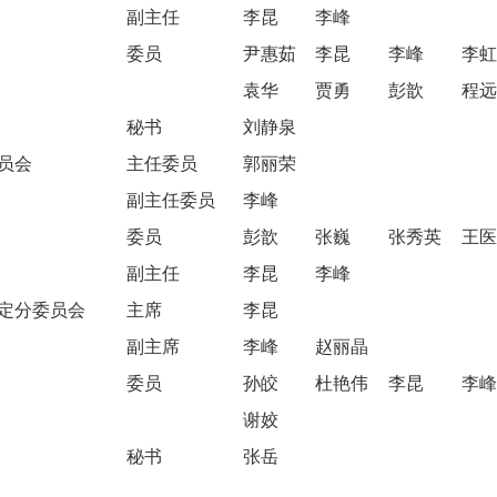
副主任
李昆
李峰
委员
尹惠茹
李昆
李峰
李
袁华
贾勇
彭歆
程
秘书
刘静泉
员会
主任委员
郭丽荣
副主任委员
李峰
委员
彭歆
张巍
张秀英
王
副主任
李昆
李峰
定分委员会
主席
李昆
副主席
李峰
赵丽晶
委员
孙皎
杜艳伟
李昆
李
谢姣
秘书
张岳