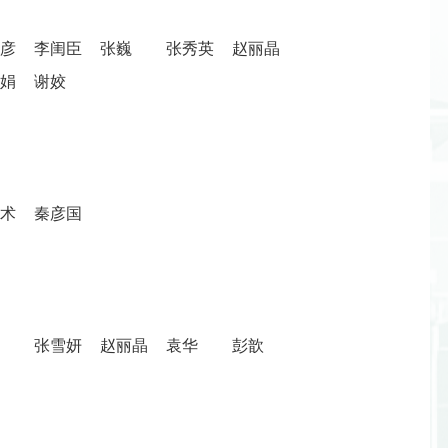
虹彦
李闺臣
张巍
张秀英
赵丽晶
远娟
谢姣
医术
秦彦国
峰
张雪妍
赵丽晶
袁华
彭歆