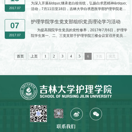
为深入开展&ldquo;继承老白校传统，弘扬白求恩精神&rdquo;
2017.07
活动，7月11日至18日，吉林大学白求恩医学部护理学院老师
及学生代表们奔赴河北省顺平县晋察冀抗日根据地革命老区，
追思白求恩同志事迹精神，探访白求恩卫生学...
护理学院学生党支部组织党员理论学习活动
07
为提高我院学生党员的党性修养，2017年7月6日，护理学
2017.07
院学生第一、二、三党支部于护理学院三楼会议室召开党员理
论学习活动，学生第二党支部书记、学生工作办公室主任李亚
琴老师主持，全院正式及预备学生党员参加。 会上，李老
师首先指出学生党员应该“严于律己，宽以待人”，在群众中充
首页
上页
1
2
3
4
5
6
下页
尾页
分发挥先锋模范作用。李老师将党的理论知识结合同学们的生
活、学习和工作等方面，娓娓道来，使同学们切实感受到党的
理论不仅...
联系我们