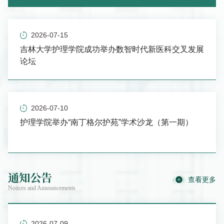
院卢秀泉教授赴无锡市、张家港市两地开展访企拓岗工作，
走访多家医疗机构与康养服务企业，精准对接行业人才需求
与智能护理康复研发合作。调研团队走进无锡市新吴区旺庄
2026-07-15
街道“邻里旺巷”康养中心和新吴区康复医院。在康复医院，
调研团队实地考察康复治疗中心、临...
吉林大学护理学院成功举办数智时代新医科交叉发展
论坛
2026-07-10
护理学院举办“南丁格尔护苑”学术沙龙（第一期）
通知公告
查看更多
Notices and Announcements
2026-07-09